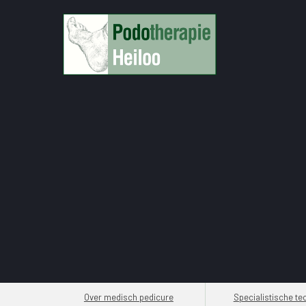
Medisch pedicure
Medisch pedi
Over medisch pedicure
Specialistische te