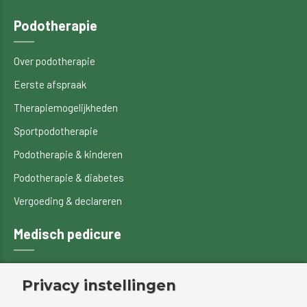
Podotherapie
Over podotherapie
Eerste afspraak
Therapiemogelijkheden
Sportpodotherapie
Podotherapie & kinderen
Podotherapie & diabetes
Vergoeding & declareren
Medisch pedicure
Over medisch pedicure
Privacy instellingen
Specialistische technieken